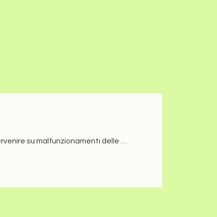
a navigazione acconsenti all’utilizzo di cookie.
ACCETTO
a Beretta
Assistenza Scaldabagni Beretta Milano
aprio d'Adda
retta
Richiesta Preventivo
Dove Operiamo
tervenire su malfunzionamenti delle …