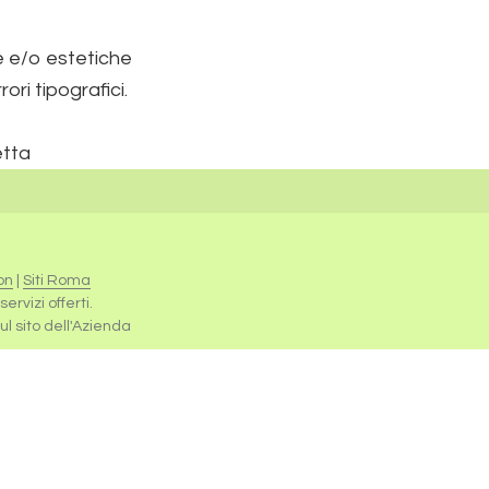
he e/o estetiche
ri tipografici.
etta
on
|
Siti Roma
rvizi offerti.
sul sito dell'Azienda
Caldaie Beretta Milano
,
Scaldabagni Beretta Milano
,
Caldaia Beretta Ciao Milano
,
Caldaia Beretta Meteo