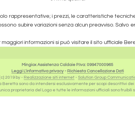
lo rappresentative; i prezzi, le caratteristiche tecnic
ossono subire variazioni senza alcun preavviso. Salvo erro
 maggiori informazioni si può visitare il sito ufficiale Ber
Mingiox Assistenza Caldaie P.Iva: 09947000965
Leggi L'informativa privacy
-
Richiesta Cancellazione Dati
c] 2019 by -
Realizzazione siti internet
-
Solution Group Communicati
 a Beretta sono da intendersi esclusivamente per scopi descrittivi dei se
ica proprietaria del Logo e tutte le informazioni ufficiali sono fruibili 
Milano
,
Revisione Caldaie Beretta Milano
,
Manutenzione 
Scaldabagni Milano
,
Manutenzione Scaldabagni Milano
,
Milano