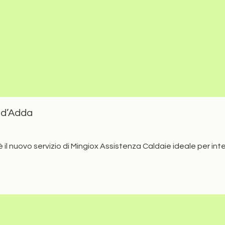
ie che rientrano nella responsabilità di terze parti. Proseguendo nell
Home
Chi Siamo
Assistenza caldai
caldaie Beretta V
Maggiori informazioni
Installazione Caldaia Be
 d’Adda
il nuovo servizio di Mingiox Assistenza Caldaie ideale per in