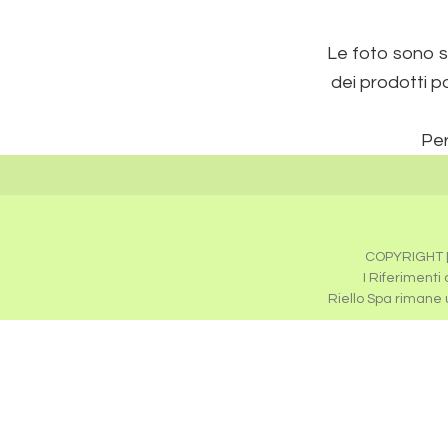
Le foto sono so
dei prodotti p
Per
COPYRIGHT [
I Riferimenti
Riello Spa rimane un
Caldaie Beretta Milano
,
Assistenza Caldaie Beretta 
Assistenza Scaldabagni Beretta Milano
,
Revisione 