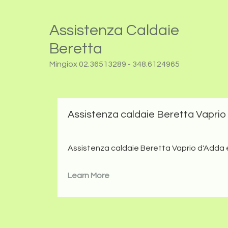
Passa
Passa
Questo sito utilizza cookie in conformità alla policy e cook
alla
al
Assistenza Caldaie
Assistenza 
navigazione
contenuto
Beretta
primaria
principale
Mingiox 02.36513289 - 348.6124965
Assistenza caldaie Beretta Vaprio
Assistenza caldaie Beretta Vaprio d'Adda è 
Learn More