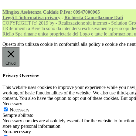
Mingiox Assistenza Caldaie P.Iva: 09947000965
Leggi L'informativa privacy
-
Richiesta Cancellazione Dati
COPYRIGHT [c] 2019 by -
Realizzazione siti internet
-
Solution Gr
I Riferimenti a Beretta sono da intendersi esclusivamente per scopi descr
Riello Spa rimane unica proprietaria del Logo e tutte le informazioni uff
Questo sito utilizza cookie in conformità alla policy e cookie che rient
Chiudi
Privacy Overview
This website uses cookies to improve your experience while you navigat
working of basic functionalities of the website. We also use third-pa
consent. You also have the option to opt-out of these cookies. But op
Necessary
Necessary
Sempre abilitato
Necessary cookies are absolutely essential for the website to function 
store any personal information.
Non-necessary