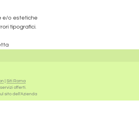
he e/o estetiche
ri tipografici.
etta
on
|
Siti Roma
rvizi offerti.
sul sito dell'Azienda
Caldaie Beretta Milano
,
Scaldabagni Beretta Milano
,
Caldaia Beretta Ciao Milano
,
Caldaia Beretta Meteo