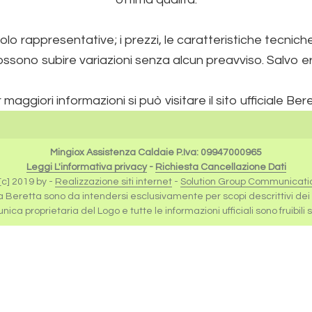
lo rappresentative; i prezzi, le caratteristiche tecnic
ossono subire variazioni senza alcun preavviso. Salvo erro
 maggiori informazioni si può visitare il sito ufficiale Ber
Mingiox Assistenza Caldaie P.Iva: 09947000965
Leggi L'informativa privacy
-
Richiesta Cancellazione Dati
c] 2019 by -
Realizzazione siti internet
-
Solution Group Communicati
 a Beretta sono da intendersi esclusivamente per scopi descrittivi dei se
ica proprietaria del Logo e tutte le informazioni ufficiali sono fruibili 
Milano
,
Revisione Caldaie Beretta Milano
,
Manutenzione 
Scaldabagni Milano
,
Manutenzione Scaldabagni Milano
,
Milano