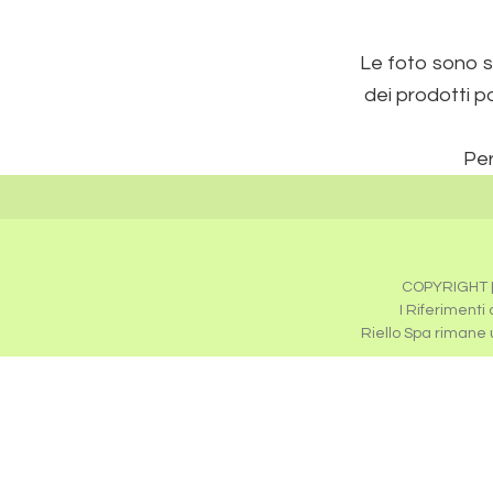
Le foto sono so
dei prodotti p
Per
COPYRIGHT [
I Riferimenti
Riello Spa rimane un
Caldaie Beretta Milano
,
Assistenza Caldaie Beretta 
Assistenza Scaldabagni Beretta Milano
,
Revisione 