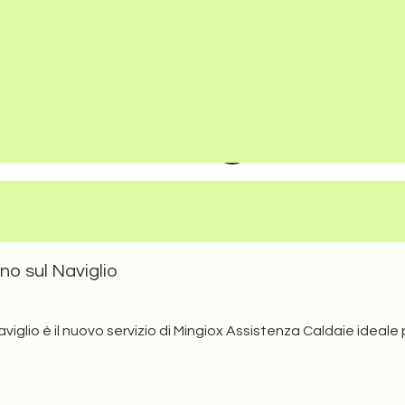
ie che rientrano nella responsabilità di terze parti. Proseguendo nell
Home
Chi Siamo
Assistenza caldai
caldaie Beretta 
Maggiori informazioni
Naviglio
Installazione Caldaia Be
no sul Naviglio
glio è il nuovo servizio di Mingiox Assistenza Caldaie ideale 