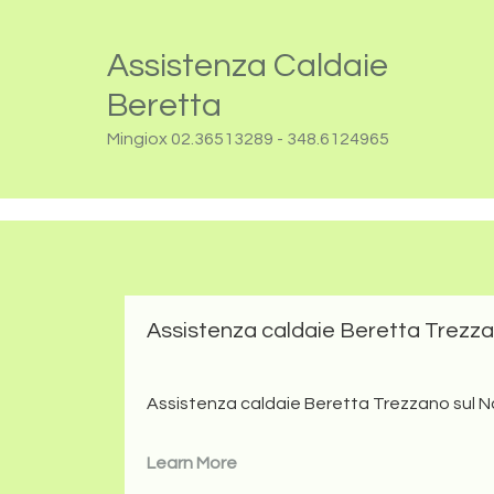
Passa
Passa
Questo sito utilizza cookie in conformità alla policy e cook
alla
al
Assistenza Caldaie
Assistenza 
navigazione
contenuto
Beretta
primaria
principale
Mingiox 02.36513289 - 348.6124965
Assistenza caldaie Beretta Trezza
Assistenza caldaie Beretta Trezzano sul Navi
Learn More