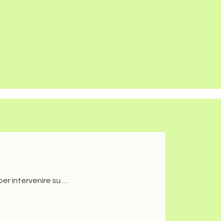
a navigazione acconsenti all’utilizzo di cookie.
ACCETTO
a Beretta
Assistenza Scaldabagni Beretta Milano
Trezzano sul
retta
Richiesta Preventivo
Dove Operiamo
per intervenire su …