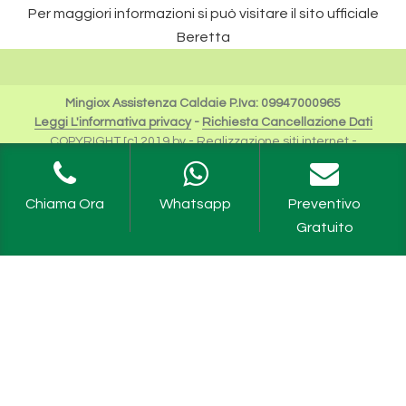
Per maggiori informazioni si può visitare il sito ufficiale
Beretta
Mingiox Assistenza Caldaie P.Iva: 09947000965
Leggi L'informativa privacy
-
Richiesta Cancellazione Dati
COPYRIGHT [c] 2019 by -
Realizzazione siti internet
-
Solution Group Communication
|
Siti Roma
I Riferimenti a Beretta sono da intendersi esclusivamente
per scopi descrittivi dei servizi offerti.
Chiama Ora
Whatsapp
Preventivo
Riello Spa rimane unica proprietaria del Logo e tutte le
Gratuito
informazioni ufficiali sono fruibili sul sito dell'Azienda
Caldaie Beretta Milano
,
Assistenza Caldaie Beretta Milano
,
Revisione Caldaie Beretta Milano
,
Manutenzione Caldaie
Beretta Milano
,
Scaldabagni Beretta Milano
,
Assistenza
Scaldabagni Beretta Milano
,
Revisione Scaldabagni Milano
,
Manutenzione Scaldabagni Milano
,
Caldaia Beretta Ciao