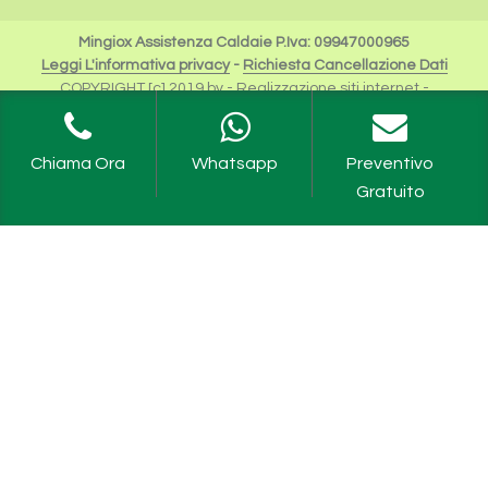
Mingiox Assistenza Caldaie P.Iva: 09947000965
Leggi L'informativa privacy
-
Richiesta Cancellazione Dati
COPYRIGHT [c] 2019 by -
Realizzazione siti internet
-
Solution Group Communication
|
Siti Roma
I Riferimenti a Beretta sono da intendersi esclusivamente
per scopi descrittivi dei servizi offerti.
Chiama Ora
Whatsapp
Preventivo
Riello Spa rimane unica proprietaria del Logo e tutte le
Gratuito
informazioni ufficiali sono fruibili sul sito dell'Azienda
Caldaie Beretta Milano
,
Assistenza Caldaie Beretta Milano
,
Revisione Caldaie Beretta Milano
,
Manutenzione Caldaie
Beretta Milano
,
Scaldabagni Beretta Milano
,
Assistenza
Scaldabagni Beretta Milano
,
Revisione Scaldabagni Milano
,
Manutenzione Scaldabagni Milano
,
Caldaia Beretta Ciao
Milano
,
Caldaia Beretta Meteo Milano