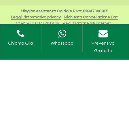
Mingiox Assistenza Caldaie P.Iva: 09947000965
Leggi L'informativa privacy
-
Richiesta Cancellazione Dati
COPYRIGHT [c] 2019 by -
Realizzazione siti internet
-
Solution Group Communication
|
Siti Roma
I Riferimenti a Beretta sono da intendersi esclusivamente
per scopi descrittivi dei servizi offerti.
Chiama Ora
Whatsapp
Preventivo
Riello Spa rimane unica proprietaria del Logo e tutte le
Gratuito
informazioni ufficiali sono fruibili sul sito dell'Azienda
Caldaie Beretta Milano
,
Assistenza Caldaie Beretta Milano
,
Revisione Caldaie Beretta Milano
,
Manutenzione Caldaie
Beretta Milano
,
Scaldabagni Beretta Milano
,
Assistenza
Scaldabagni Beretta Milano
,
Revisione Scaldabagni Milano
,
Manutenzione Scaldabagni Milano
,
Caldaia Beretta Ciao
Milano
,
Caldaia Beretta Meteo Milano