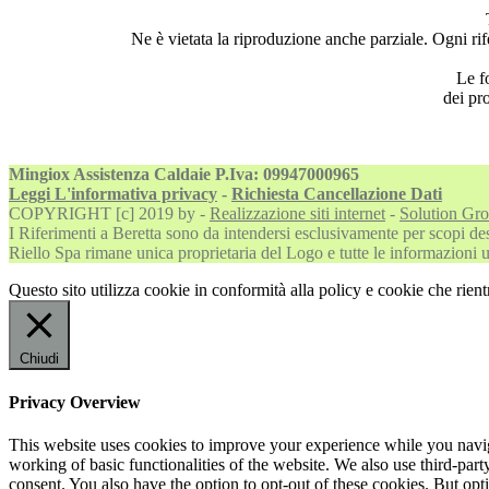
Ne è vietata la riproduzione anche parziale. Ogni rife
Le fo
dei pr
Mingiox Assistenza Caldaie P.Iva: 09947000965
Leggi L'informativa privacy
-
Richiesta Cancellazione Dati
COPYRIGHT [c] 2019 by -
Realizzazione siti internet
-
Solution Gr
I Riferimenti a Beretta sono da intendersi esclusivamente per scopi descr
Riello Spa rimane unica proprietaria del Logo e tutte le informazioni uff
Questo sito utilizza cookie in conformità alla policy e cookie che rient
Chiudi
Privacy Overview
This website uses cookies to improve your experience while you navigat
working of basic functionalities of the website. We also use third-pa
consent. You also have the option to opt-out of these cookies. But op