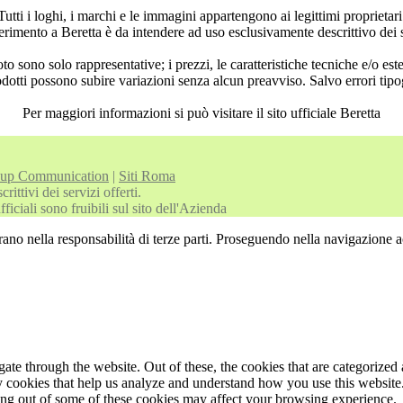
Tutti i loghi, i marchi e le immagini appartengono ai legittimi proprietari
rimento a Beretta è da intendere ad uso esclusivamente descrittivo dei ser
to sono solo rappresentative; i prezzi, le caratteristiche tecniche e/o est
odotti possono subire variazioni senza alcun preavviso. Salvo errori tipog
Per maggiori informazioni si può visitare il sito ufficiale Beretta
oup Communication
|
Siti Roma
ittivi dei servizi offerti.
iciali sono fruibili sul sito dell'Azienda
rano nella responsabilità di terze parti. Proseguendo nella navigazione ac
e through the website. Out of these, the cookies that are categorized a
rty cookies that help us analyze and understand how you use this websit
ting out of some of these cookies may affect your browsing experience.