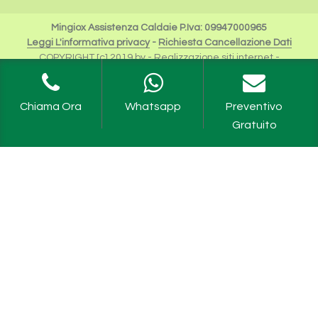
Mingiox Assistenza Caldaie P.Iva: 09947000965
Leggi L'informativa privacy
-
Richiesta Cancellazione Dati
COPYRIGHT [c] 2019 by -
Realizzazione siti internet
-
Solution Group Communication
|
Siti Roma
I Riferimenti a Beretta sono da intendersi esclusivamente
per scopi descrittivi dei servizi offerti.
Chiama Ora
Whatsapp
Preventivo
Riello Spa rimane unica proprietaria del Logo e tutte le
Gratuito
informazioni ufficiali sono fruibili sul sito dell'Azienda
Caldaie Beretta Milano
,
Assistenza Caldaie Beretta Milano
,
Revisione Caldaie Beretta Milano
,
Manutenzione Caldaie
Beretta Milano
,
Scaldabagni Beretta Milano
,
Assistenza
Scaldabagni Beretta Milano
,
Revisione Scaldabagni Milano
,
Manutenzione Scaldabagni Milano
,
Caldaia Beretta Ciao
Milano
,
Caldaia Beretta Meteo Milano