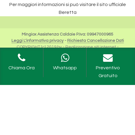
Per maggiori informazioni si può visitare il sito ufficiale
Beretta
Mingiox Assistenza Caldaie P.Iva: 09947000965
Leggi L'informativa privacy
-
Richiesta Cancellazione Dati
COPYRIGHT [c] 2019 by -
Realizzazione siti internet
-
Solution Group Communication
|
Siti Roma
I Riferimenti a Beretta sono da intendersi esclusivamente
per scopi descrittivi dei servizi offerti.
Chiama Ora
Whatsapp
Preventivo
Riello Spa rimane unica proprietaria del Logo e tutte le
Gratuito
informazioni ufficiali sono fruibili sul sito dell'Azienda
Caldaie Beretta Milano
,
Assistenza Caldaie Beretta Milano
,
Revisione Caldaie Beretta Milano
,
Manutenzione Caldaie
Beretta Milano
,
Scaldabagni Beretta Milano
,
Assistenza
Scaldabagni Beretta Milano
,
Revisione Scaldabagni Milano
,
Manutenzione Scaldabagni Milano
,
Caldaia Beretta Ciao