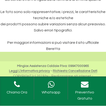
Le foto sono solo rappresentative; i prezzi, le caratteristiche
tecniche e/o estetiche
dei prodotti possono subire variazioni senza alcun preavviso.
Salvo errori tipografici.
Per maggiori informazioni si può visitare il sito ufficiale
Beretta
Mingiox Assistenza Caldaie P.Iva: 09947000965
Leggi L'informativa privacy
-
Richiesta Cancellazione Dati
COPYRIGHT [c] 2019 by -
Realizzazione siti internet
-
Solution Group Communication
|
Siti Roma
I Riferimenti a Beretta sono da intendersi esclusivamente
per scopi descrittivi dei servizi offerti.
Chiama Ora
Whatsapp
Preventivo
Riello Spa rimane unica proprietaria del Logo e tutte le
Gratuito
informazioni ufficiali sono fruibili sul sito dell'Azienda