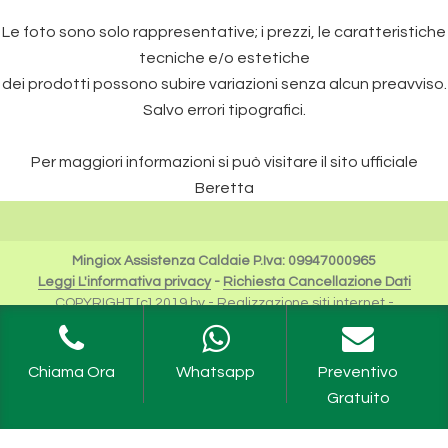
Le foto sono solo rappresentative; i prezzi, le caratteristiche
tecniche e/o estetiche
dei prodotti possono subire variazioni senza alcun preavviso.
Salvo errori tipografici.
Per maggiori informazioni si può visitare il sito ufficiale
Beretta
Mingiox Assistenza Caldaie P.Iva: 09947000965
Leggi L'informativa privacy
-
Richiesta Cancellazione Dati
COPYRIGHT [c] 2019 by -
Realizzazione siti internet
-
Solution Group Communication
|
Siti Roma
I Riferimenti a Beretta sono da intendersi esclusivamente
per scopi descrittivi dei servizi offerti.
Chiama Ora
Whatsapp
Preventivo
Riello Spa rimane unica proprietaria del Logo e tutte le
Gratuito
informazioni ufficiali sono fruibili sul sito dell'Azienda