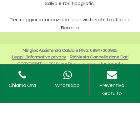
Salvo errori tipografici.
Per maggiori informazioni si può visitare il sito ufficiale
Beretta
Mingiox Assistenza Caldaie P.Iva: 09947000965
Leggi L'informativa privacy
-
Richiesta Cancellazione Dati
COPYRIGHT [c] 2019 by -
Realizzazione siti internet
-
Solution Group Communication
|
Siti Roma
I Riferimenti a Beretta sono da intendersi esclusivamente
per scopi descrittivi dei servizi offerti.
Chiama Ora
Whatsapp
Preventivo
Riello Spa rimane unica proprietaria del Logo e tutte le
Gratuito
informazioni ufficiali sono fruibili sul sito dell'Azienda
Caldaie Beretta Milano
,
Assistenza Caldaie Beretta Milano
,
Revisione Caldaie Beretta Milano
,
Manutenzione Caldaie
Beretta Milano
,
Scaldabagni Beretta Milano
,
Assistenza