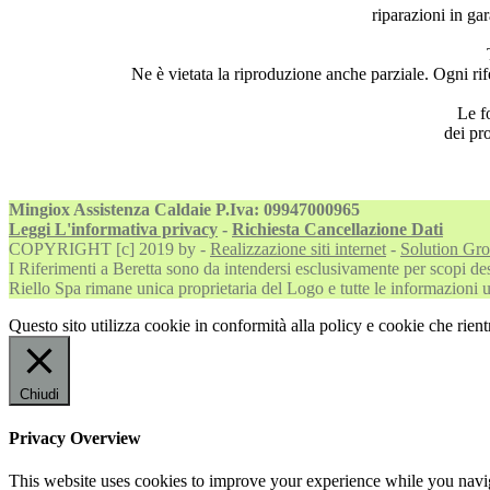
riparazioni in ga
Ne è vietata la riproduzione anche parziale. Ogni rife
Le fo
dei pr
Mingiox Assistenza Caldaie P.Iva: 09947000965
Leggi L'informativa privacy
-
Richiesta Cancellazione Dati
COPYRIGHT [c] 2019 by -
Realizzazione siti internet
-
Solution Gr
I Riferimenti a Beretta sono da intendersi esclusivamente per scopi descr
Riello Spa rimane unica proprietaria del Logo e tutte le informazioni uff
Questo sito utilizza cookie in conformità alla policy e cookie che rient
Chiudi
Privacy Overview
This website uses cookies to improve your experience while you navigat