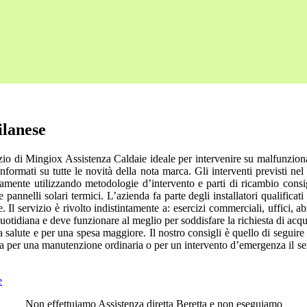
ilanese
zio di Mingiox Assistenza Caldaie ideale per intervenire su malfunzion
ormati su tutte le novità della nota marca. Gli interventi previsti nel
sivamente utilizzando metodologie d’intervento e parti di ricambio cons
 pannelli solari termici. L’azienda fa parte degli installatori qualifi
 Il servizio è rivolto indistintamente a: esercizi commerciali, uffici, 
ta quotidiana e deve funzionare al meglio per soddisfare la richiesta di 
ra salute e per una spesa maggiore. Il nostro consigli è quello di segui
sia per una manutenzione ordinaria o per un intervento d’emergenza il s
e
Non effettuiamo Assistenza diretta Beretta e non eseguiamo