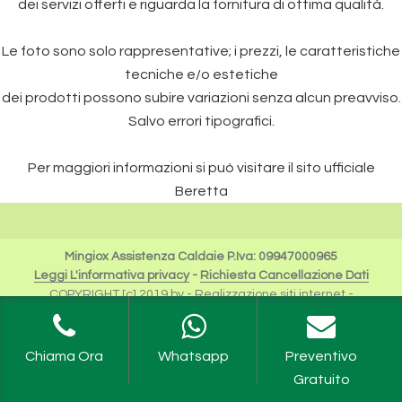
dei servizi offerti e riguarda la fornitura di ottima qualità.
Le foto sono solo rappresentative; i prezzi, le caratteristiche
tecniche e/o estetiche
dei prodotti possono subire variazioni senza alcun preavviso.
Salvo errori tipografici.
Per maggiori informazioni si può visitare il sito ufficiale
Beretta
Mingiox Assistenza Caldaie P.Iva: 09947000965
Leggi L'informativa privacy
-
Richiesta Cancellazione Dati
COPYRIGHT [c] 2019 by -
Realizzazione siti internet
-
Solution Group Communication
|
Siti Roma
I Riferimenti a Beretta sono da intendersi esclusivamente
per scopi descrittivi dei servizi offerti.
Chiama Ora
Whatsapp
Preventivo
Riello Spa rimane unica proprietaria del Logo e tutte le
Gratuito
informazioni ufficiali sono fruibili sul sito dell'Azienda