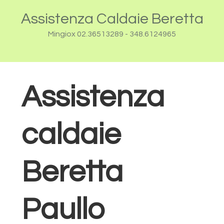
Passa
Passa
Assistenza Caldaie Beretta
alla
al
navigazione
contenuto
Mingiox 02.36513289 - 348.6124965
primaria
principale
Assistenza
caldaie
Beretta
Paullo