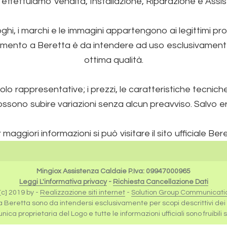
 effettuiamo Vendita, Installazione, Riparazione e Assi
loghi, i marchi e le immagini appartengono ai legittimi pro
imento a Beretta è da intendere ad uso esclusivamente de
ottima qualità.
lo rappresentative; i prezzi, le caratteristiche tecnic
ossono subire variazioni senza alcun preavviso. Salvo erro
 maggiori informazioni si può visitare il sito ufficiale Ber
Mingiox Assistenza Caldaie P.Iva: 09947000965
Leggi L'informativa privacy
-
Richiesta Cancellazione Dati
c] 2019 by -
Realizzazione siti internet
-
Solution Group Communicati
 a Beretta sono da intendersi esclusivamente per scopi descrittivi dei se
ica proprietaria del Logo e tutte le informazioni ufficiali sono fruibili 