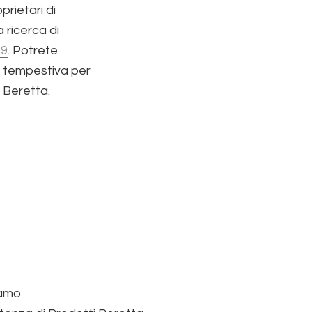
oprietari di
 ricerca di
89
. Potrete
a tempestiva per
 Beretta.
iamo