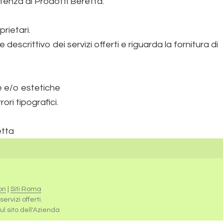
stenza di Prodotti Beretta.
prietari.
scrittivo dei servizi offerti e riguarda la fornitura di
he e/o estetiche
ri tipografici.
etta
on
|
Siti Roma
rvizi offerti.
sul sito dell'Azienda