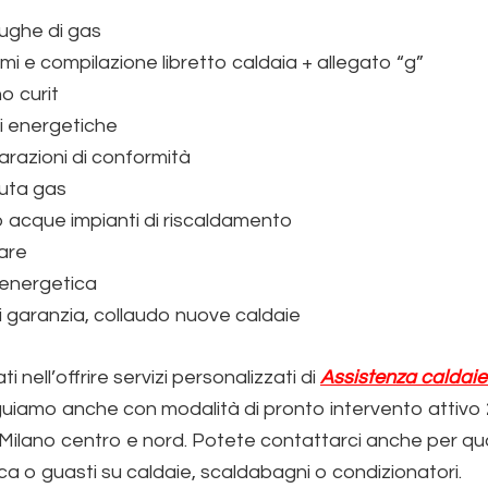
fughe di gas
fumi e compilazione libretto caldaia + allegato “g”
no curit
ni energetiche
iarazioni di conformità
nuta gas
 acque impianti di riscaldamento
care
energetica
i garanzia, collaudo nuove caldaie
i nell’offrire servizi personalizzati di
Assistenza caldaie
iamo anche con modalità di pronto intervento attivo 
 Milano centro e nord. Potete contattarci anche per qual
ica o guasti su caldaie, scaldabagni o condizionatori.