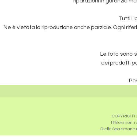
riparazioni in garanzia ma
Tutti i 
Ne è vietata la riproduzione anche parziale. Ogni rifer
Le foto sono so
dei prodotti p
Per
COPYRIGHT [
I Riferimenti
Riello Spa rimane un