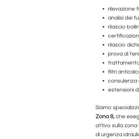
rilevazione 
analisi dei 
rilascio bolli
certificazio
rilascio dich
prova di te
trattamento
filtri antical
consulenza 
estensioni d
Siamo specializzat
Zona 8
,
che esegu
attivo sulla zona
di urgenza idraul