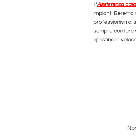
L’
Assistenza cald
impianti Beretta r
professionisti di
sempre contare s
ripristinare vel
Non