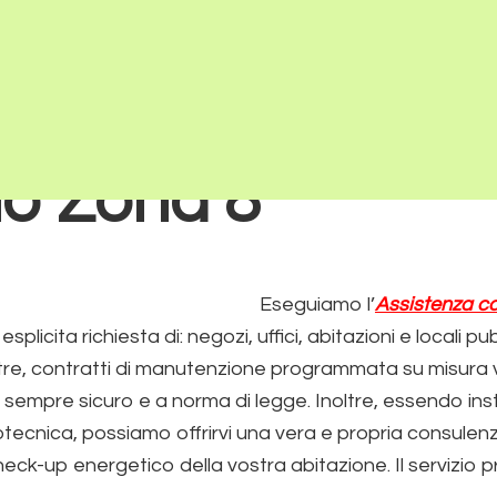
ie che rientrano nella responsabilità di terze parti. Proseguendo nell
Home
Chi Siamo
Assistenza caldai
Maggiori informazioni
tenza caldaie Be
Installazione Caldaia Be
no Zona 8
Eseguiamo l’
Assistenza ca
esplicita richiesta di: negozi, uffici, abitazioni e locali pub
tre, contratti di manutenzione programmata su misura 
 sempre sicuro e a norma di legge. Inoltre, essendo insta
ecnica, possiamo offrirvi una vera e propria consulen
ck-up energetico della vostra abitazione. Il servizio 