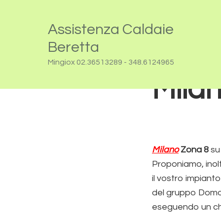
Passa
Passa
Questo sito utilizza cookie in conformità alla policy e cook
alla
al
Assistenza Caldaie
navigazione
contenuto
Assis
Beretta
primaria
principale
Mingiox 02.36513289 - 348.6124965
Mila
Milano
Zona 8
su 
Proponiamo, inol
il vostro impianto
del gruppo Domot
eseguendo un che