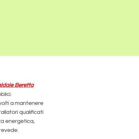
a navigazione acconsenti all’utilizzo di cookie.
ACCETTO
a Beretta
Assistenza Scaldabagni Beretta Milano
retta
retta
Richiesta Preventivo
Dove Operiamo
ldaie Beretta
blici.
volti a mantenere
llatori qualificati
za energetica,
prevede: