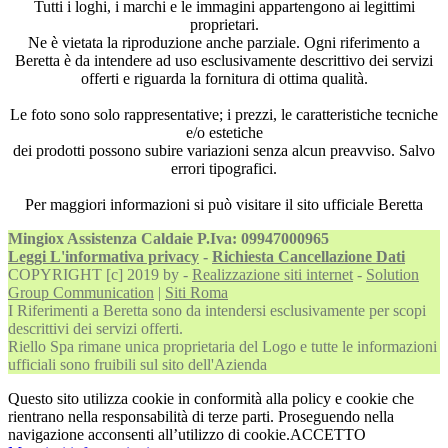
Tutti i loghi, i marchi e le immagini appartengono ai legittimi
proprietari.
Ne è vietata la riproduzione anche parziale. Ogni riferimento a
Beretta è da intendere ad uso esclusivamente descrittivo dei servizi
offerti e riguarda la fornitura di ottima qualità.
Le foto sono solo rappresentative; i prezzi, le caratteristiche tecniche
e/o estetiche
dei prodotti possono subire variazioni senza alcun preavviso. Salvo
errori tipografici.
Per maggiori informazioni si può visitare il sito ufficiale Beretta
Mingiox Assistenza Caldaie P.Iva: 09947000965
Leggi L'informativa privacy
-
Richiesta Cancellazione Dati
COPYRIGHT [c] 2019 by -
Realizzazione siti internet
-
Solution
Group Communication
|
Siti Roma
I Riferimenti a Beretta sono da intendersi esclusivamente per scopi
descrittivi dei servizi offerti.
Riello Spa rimane unica proprietaria del Logo e tutte le informazioni
ufficiali sono fruibili sul sito dell'Azienda
Questo sito utilizza cookie in conformità alla policy e cookie che
rientrano nella responsabilità di terze parti. Proseguendo nella
navigazione acconsenti all’utilizzo di cookie.
ACCETTO