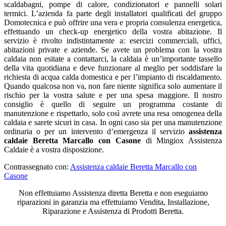
scaldabagni, pompe di calore, condizionatori e pannelli solari
termici. L’azienda fa parte degli installatori qualificati del gruppo
Domotecnica e può offrire una vera e propria consulenza energetica,
effettuando un check-up energetico della vostra abitazione. Il
servizio è rivolto indistintamente a: esercizi commerciali, uffici,
abitazioni private e aziende. Se avete un problema con la vostra
caldaia non esitate a contattarci, la caldaia è un’importante tassello
della vita quotidiana e deve funzionare al meglio per soddisfare la
richiesta di acqua calda domestica e per l’impianto di riscaldamento.
Quando qualcosa non va, non fare niente significa solo aumentare il
rischio per la vostra salute e per una spesa maggiore. Il nostro
consiglio è quello di seguire un programma costante di
manutenzione e rispettarlo, solo così avrete una resa omogenea della
caldaia e sarete sicuri in casa. In ogni caso sia per una manutenzione
ordinaria o per un intervento d’emergenza il servizio
assistenza
caldaie Beretta Marcallo con Casone
di Mingiox Assistenza
Caldaie è a vostra disposizione.
Contrassegnato con:
Assistenza caldaie Beretta Marcallo con
Casone
Non effettuiamo Assistenza diretta Beretta e non eseguiamo
riparazioni in garanzia ma effettuiamo Vendita, Installazione,
Riparazione e Assistenza di Prodotti Beretta.