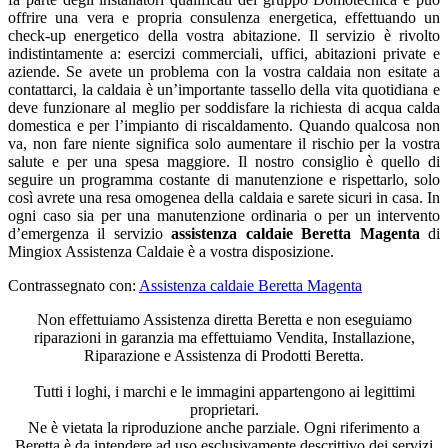
offrire una vera e propria consulenza energetica, effettuando un
check-up energetico della vostra abitazione. Il servizio è rivolto
indistintamente a: esercizi commerciali, uffici, abitazioni private e
aziende. Se avete un problema con la vostra caldaia non esitate a
contattarci, la caldaia è un’importante tassello della vita quotidiana e
deve funzionare al meglio per soddisfare la richiesta di acqua calda
domestica e per l’impianto di riscaldamento. Quando qualcosa non
va, non fare niente significa solo aumentare il rischio per la vostra
salute e per una spesa maggiore. Il nostro consiglio è quello di
seguire un programma costante di manutenzione e rispettarlo, solo
così avrete una resa omogenea della caldaia e sarete sicuri in casa. In
ogni caso sia per una manutenzione ordinaria o per un intervento
d’emergenza il servizio
assistenza caldaie Beretta Magenta
di
Mingiox Assistenza Caldaie è a vostra disposizione.
Contrassegnato con:
Assistenza caldaie Beretta Magenta
Non effettuiamo Assistenza diretta Beretta e non eseguiamo
riparazioni in garanzia ma effettuiamo Vendita, Installazione,
Riparazione e Assistenza di Prodotti Beretta.
Tutti i loghi, i marchi e le immagini appartengono ai legittimi
proprietari.
Ne è vietata la riproduzione anche parziale. Ogni riferimento a
Beretta è da intendere ad uso esclusivamente descrittivo dei servizi