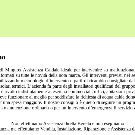
mo
 di Mingiox Assistenza Caldaie ideale per intervenire su malfunzionam
rmati su tutte le novità della nota marca. Gli interventi previsti nel s
 utilizzando metodologie d’intervento e parti di ricambio consigliate d
solari termici. L’azienda fa parte degli installatori qualificati del gr
 è rivolto indistintamente a: esercizi commerciali, uffici, abitazioni pri
 e deve funzionare al meglio per soddisfare la richiesta di acqua calda d
 per una spesa maggiore. Il nostro consiglio è quello di seguire un prog
una manutenzione ordinaria o per un intervento d’emergenza il servizio
Non effettuiamo Assistenza diretta Beretta e non eseguiamo
ranzia ma effettuiamo Vendita, Installazione, Riparazione e Assistenza di