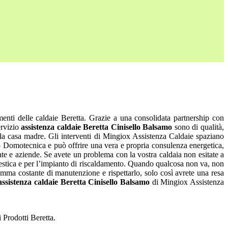
enti delle caldaie Beretta. Grazie a una consolidata partnership con
ervizio
assistenza caldaie Beretta Cinisello Balsamo
sono di qualità,
alla casa madre. Gli interventi di Mingiox Assistenza Caldaie spaziano
uppo Domotecnica e può offrire una vera e propria consulenza energetica,
vate e aziende. Se avete un problema con la vostra caldaia non esitate a
omestica e per l’impianto di riscaldamento. Quando qualcosa non va, non
ramma costante di manutenzione e rispettarlo, solo così avrete una resa
assistenza caldaie Beretta Cinisello Balsamo
di Mingiox Assistenza
 Prodotti Beretta.