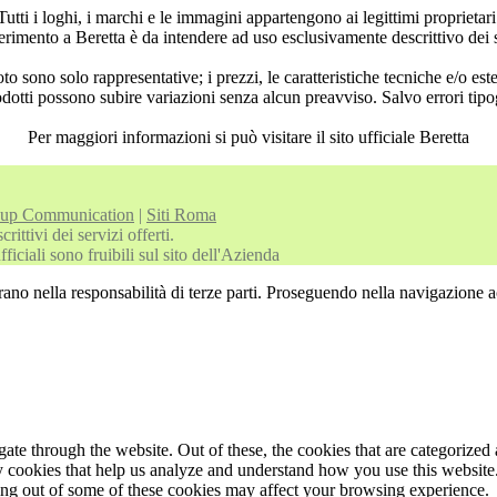
Tutti i loghi, i marchi e le immagini appartengono ai legittimi proprietari
rimento a Beretta è da intendere ad uso esclusivamente descrittivo dei ser
to sono solo rappresentative; i prezzi, le caratteristiche tecniche e/o est
odotti possono subire variazioni senza alcun preavviso. Salvo errori tipog
Per maggiori informazioni si può visitare il sito ufficiale Beretta
oup Communication
|
Siti Roma
ittivi dei servizi offerti.
iciali sono fruibili sul sito dell'Azienda
rano nella responsabilità di terze parti. Proseguendo nella navigazione ac
e through the website. Out of these, the cookies that are categorized a
rty cookies that help us analyze and understand how you use this websit
ting out of some of these cookies may affect your browsing experience.