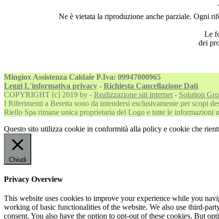
Ne è vietata la riproduzione anche parziale. Ogni rife
Le fo
dei pr
Mingiox Assistenza Caldaie P.Iva: 09947000965
Leggi L'informativa privacy
-
Richiesta Cancellazione Dati
COPYRIGHT [c] 2019 by -
Realizzazione siti internet
-
Solution Gr
I Riferimenti a Beretta sono da intendersi esclusivamente per scopi descr
Riello Spa rimane unica proprietaria del Logo e tutte le informazioni uff
Questo sito utilizza cookie in conformità alla policy e cookie che rient
Chiudi
Privacy Overview
This website uses cookies to improve your experience while you navigat
working of basic functionalities of the website. We also use third-pa
consent. You also have the option to opt-out of these cookies. But op