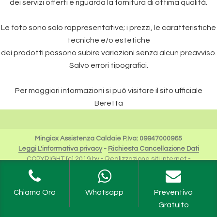
dei servizi offerti e riguarda la fornitura di ottima qualità.
Le foto sono solo rappresentative; i prezzi, le caratteristiche
tecniche e/o estetiche
dei prodotti possono subire variazioni senza alcun preavviso.
Salvo errori tipografici.
Per maggiori informazioni si può visitare il sito ufficiale
Beretta
Mingiox Assistenza Caldaie P.Iva: 09947000965
Leggi L'informativa privacy
-
Richiesta Cancellazione Dati
COPYRIGHT [c] 2019 by -
Realizzazione siti internet
-
Solution Group Communication
|
Siti Roma
I Riferimenti a Beretta sono da intendersi esclusivamente
per scopi descrittivi dei servizi offerti.
Chiama Ora
Whatsapp
Preventivo
Riello Spa rimane unica proprietaria del Logo e tutte le
Gratuito
informazioni ufficiali sono fruibili sul sito dell'Azienda